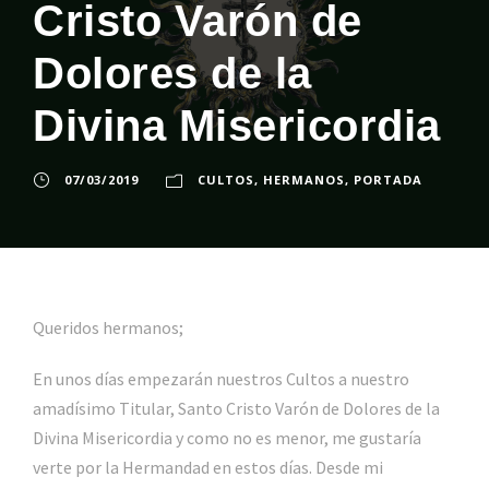
Cristo Varón de
Dolores de la
Divina Misericordia
07/03/2019
CULTOS
,
HERMANOS
,
PORTADA
Queridos hermanos;
En unos días empezarán nuestros Cultos a nuestro
amadísimo Titular, Santo Cristo Varón de Dolores de la
Divina Misericordia y como no es menor, me gustaría
verte por la Hermandad en estos días. Desde mi