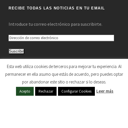
RECIBE TODAS LAS NOTICIAS EN TU EMAIL
Introduce tu correo electrónico para suscribirte.
D
i
Suscribir
r
e
Únete a otros 5.033 suscriptores
Esta web utiliza cookies de terceros para mejorar tu experiencia. Al
c
permanecer en ella asumo que estás de acuerdo, pero puedes optar
c
por abandonar este sitio o rechazar si lo deseas.
i
HERMANDAD DE NUESTRA SEÑORA DEL SOL © 1997
Leer más
ó
Acepto
Rechazar
Configurar Cookies
- 2020. TODOS LOS DERECHOS RESERVADOS
n
d
e
c