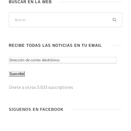
BUSCAR EN LA WEB
RECIBE TODAS LAS NOTICIAS EN TU EMAIL
D
i
Suscribir
r
e
Únete a otros 5.033 suscriptores
c
c
i
SÍGUENOS EN FACEBOOK
ó
n
d