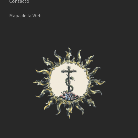
Contacto
c
o
Mapa de la Web