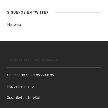
e
c
SÍGUENOS EN TWITTER
o
Mis tuits
r
r
e
o
e
l
MANTENTE INFORMADO
e
c
Calendario de Actos y Cultos
t
r
Hazte Hermano
ó
n
Suscríbete a InfoSol
i