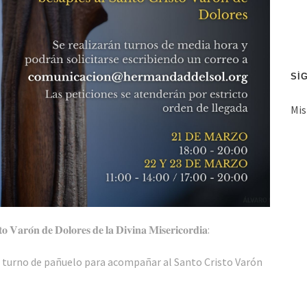
ó
n
d
e
c
SÍ
o
Mis
r
r
e
o
e
l
e
𝐨 𝐕𝐚𝐫𝐨́𝐧 𝐝𝐞 𝐃𝐨𝐥𝐨𝐫𝐞𝐬 𝐝𝐞 𝐥𝐚 𝐃𝐢𝐯𝐢𝐧𝐚 𝐌𝐢𝐬𝐞𝐫𝐢𝐜𝐨𝐫𝐝𝐢𝐚:
c
t
ar turno de pañuelo para acompañar al Santo Cristo Varón
r
ó