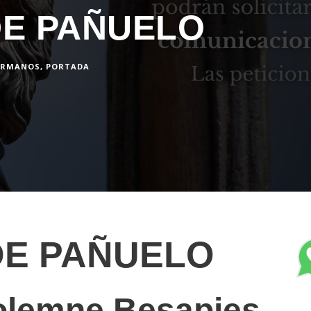
DE PAÑUELO
ERMANOS
,
PORTADA
DE PAÑUELO
Solemne Besapies