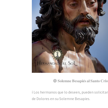
🟣 𝐒𝐨𝐥𝐞𝐦𝐧𝐞 𝐁𝐞𝐬𝐚𝐩𝐢𝐞́𝐬 𝐚𝐥 𝐒𝐚𝐧𝐭𝐨 𝐂𝐫𝐢𝐬
ℹ️ Los hermanos que lo deseen, pueden solicit
de Dolores en su Solemne Besapies.