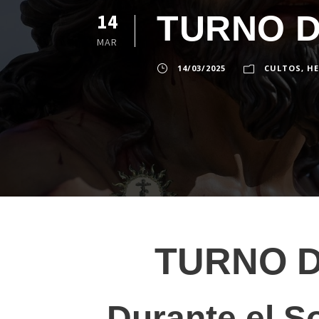
TURNO 
14
MAR
14/03/2025
CULTOS
,
H
TURNO 
Durante el 