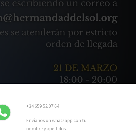
+34 659 52 07 64
Envíanos un whatsapp con tu
nombre y apellidos.