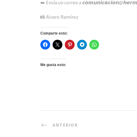
➡️ Envía un correo a 𝙘𝙤𝙢𝙪𝙣𝙞𝙘𝙖𝙘𝙞𝙤𝙣@𝙝𝙚𝙧𝙢𝙖
📸 Álvaro Ramírez
Comparte esto:
Me gusta esto:
ANTERIOR