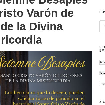
risto Varón de
BU
de la Divina
ricordia
RE
EM
D
i
Sus
r
e
Úne
c
c
i
SÍ