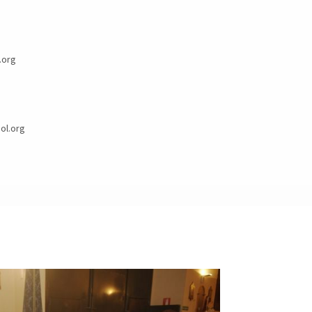
.org
l.org