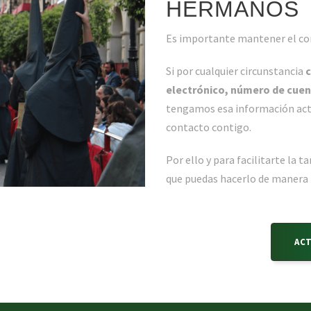
HERMANOS
Es importante mantener el co
Si por cualquier circunstancia
c
electrónico, número de cuent
tengamos esa información act
contacto contigo.
Por ello y para facilitarte la 
que puedas hacerlo de manera f
AC