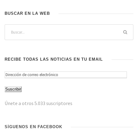
BUSCAR EN LA WEB
RECIBE TODAS LAS NOTICIAS EN TU EMAIL
D
i
Suscribir
r
e
Únete a otros 5.033 suscriptores
c
c
i
SÍGUENOS EN FACEBOOK
ó