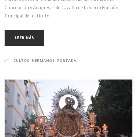
Concepción y Arcipreste de Cazalla de la Sierra Función
Principal de Instituto...
LEER MÁS
CULTOS
,
HERMANOS
,
PORTADA