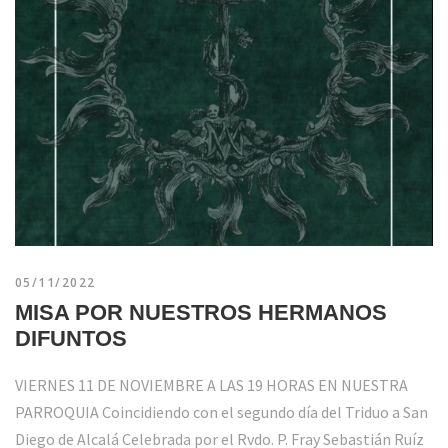
05/11/2022
MISA POR NUESTROS HERMANOS
DIFUNTOS
VIERNES 11 DE NOVIEMBRE A LAS 19 HORAS EN NUESTRA
PARROQUIA Coincidiendo con el segundo día del Triduo a San
Diego de Alcalá Celebrada por el Rvdo. P. Fray Sebastián Ruíz