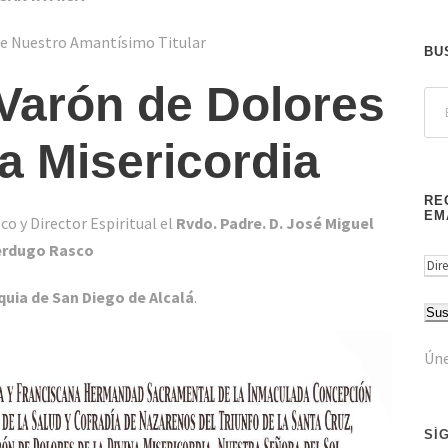
de Nuestro Amantísimo Titular
BU
 Varón de Dolores
na Misericordia
RE
EM
o y Director Espiritual el
Rvdo. Padre. D. José Miguel
erdugo Rasco
D
i
quia de San Diego de Alcalá
.
Sus
r
e
Úne
c
c
i
SÍ