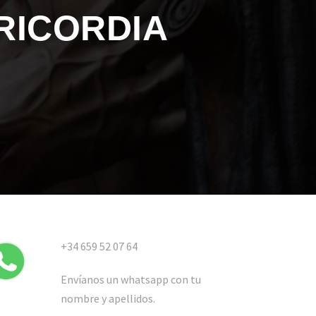
ERICORDIA
+34 659 52 07 64
Envíanos un whatsapp con tu
nombre y apellidos.