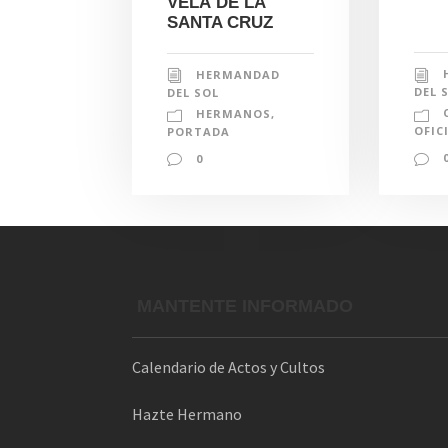
VELÁ DE LA
SANTA CRUZ
HERMANDAD
DEL 
DEL SOL
HERMANOS
,
OFIC
PORTADA
0
MANTENTE INFORMADO
Calendario de Actos y Cultos
Hazte Hermano