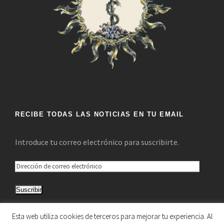
RECIBE TODAS LAS NOTICIAS EN TU EMAIL
Introduce tu correo electrónico para suscribirte.
D
i
Suscribir
r
e
Únete a otros 5.033 suscriptores
Esta web utiliza cookies de terceros para mejorar tu experiencia. Al
c