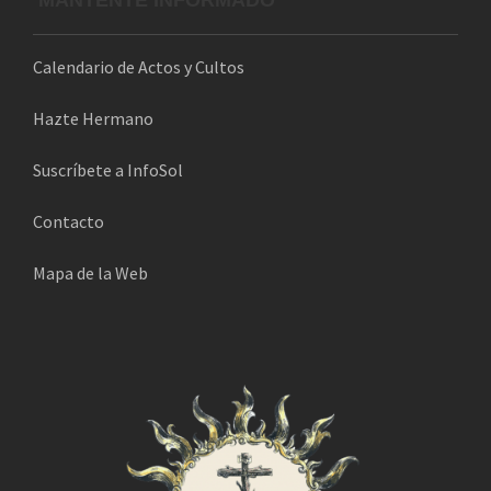
MANTENTE INFORMADO
e
c
Calendario de Actos y Cultos
t
r
Hazte Hermano
ó
n
Suscríbete a InfoSol
i
Contacto
c
o
Mapa de la Web