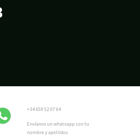
8
+34 659 52 07 64
Envíanos un whatsapp con tu
nombre y apellidos.