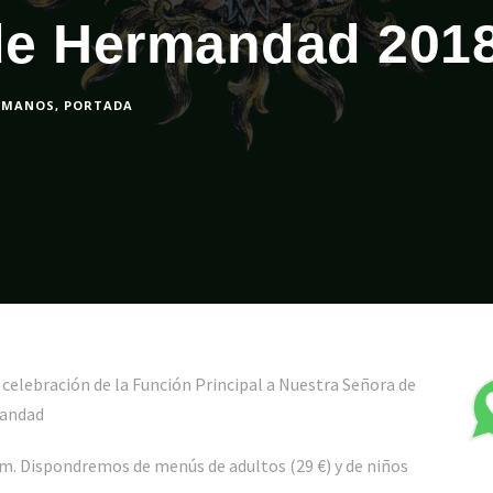
de Hermandad 201
RMANOS
,
PORTADA
 celebración de la Función Principal a Nuestra Señora de
mandad
um. Dispondremos de menús de adultos (29 €) y de niños