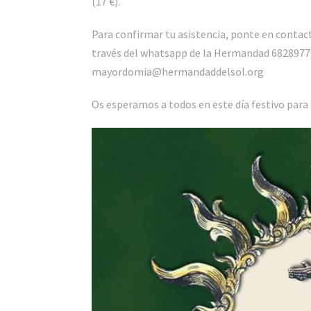
(17 €).
Para confirmar tu asistencia, ponte en contac
través del whatsapp de la Hermandad 682897791
mayordomia@hermandaddelsol.org
Os esperamos a todos en este día festivo par