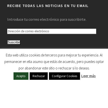
RECIBE TODAS LAS NOTICIAS EN TU EMAIL
Introduce tu correo electrónico para suscribirte.
D
i
Suscribir
r
e
Únete a otros 5.033 suscriptores
Esta web utiliza cookies de terceros para mejorar tu experiencia. Al
c
permanecer en ella asumo que estás de acuerdo, pero puedes optar
c
por abandonar este sitio o rechazar si lo deseas.
i
HERMANDAD DE NUESTRA SEÑORA DEL SOL © 1997
Leer más
ó
Acepto
Rechazar
Configurar Cookies
- 2020. TODOS LOS DERECHOS RESERVADOS
n
d
e
c