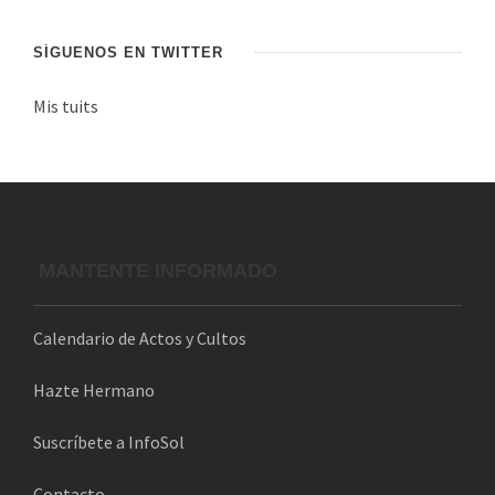
e
c
SÍGUENOS EN TWITTER
o
Mis tuits
r
r
e
o
e
l
MANTENTE INFORMADO
e
c
Calendario de Actos y Cultos
t
r
Hazte Hermano
ó
n
Suscríbete a InfoSol
i
Contacto