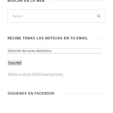
BUSCAR EN LA WEB
RECIBE TODAS LAS NOTICIAS EN TU EMAIL
D
i
Suscribir
r
e
Únete a otros 5.033 suscriptores
c
c
i
SÍGUENOS EN FACEBOOK
ó
n
d