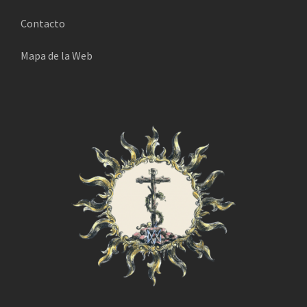
i
Contacto
c
o
Mapa de la Web