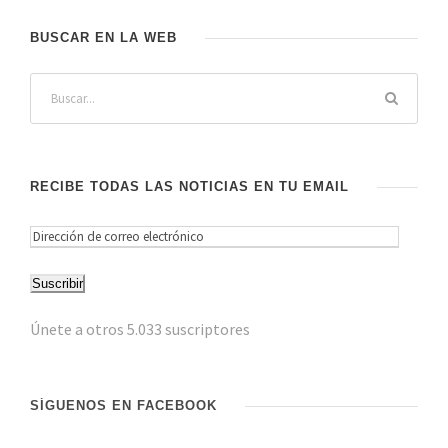
BUSCAR EN LA WEB
RECIBE TODAS LAS NOTICIAS EN TU EMAIL
D
i
Suscribir
r
e
Únete a otros 5.033 suscriptores
c
c
i
SÍGUENOS EN FACEBOOK
ó