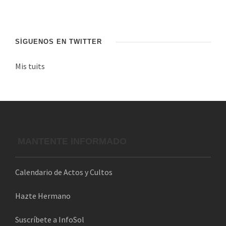
n
d
e
c
SÍGUENOS EN TWITTER
o
Mis tuits
r
r
e
o
e
l
MANTENTE INFORMADO
e
c
Calendario de Actos y Cultos
t
r
Hazte Hermano
ó
n
Suscríbete a InfoSol