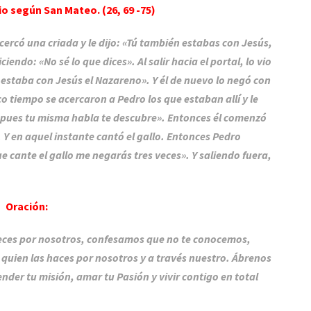
o según San Mateo. (26, 69 -75)
n
i
acercó una criada y le dijo: «Tú también estabas con Jesús,
c
ciendo: «No sé lo que dices». Al salir hacia el portal, lo vio
o
te estaba con Jesús el Nazareno». Y él de nuevo lo negó con
 tiempo se acercaron a Pedro los que estaban allí y le
, pues tu misma habla te descubre». Entonces él comenzó
 Y en aquel instante cantó el gallo. Entonces Pedro
e cante el gallo me negarás tres veces». Y saliendo fuera,
Oración:
eces por nosotros, confesamos que no te conocemos,
 quien las haces por nosotros y a través nuestro. Ábrenos
nder tu misión, amar tu Pasión y vivir contigo en total