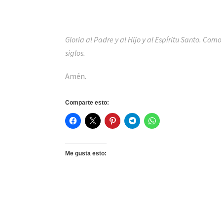
Gloria al Padre y al Hijo y al Espíritu Santo. Como
siglos.
Amén.
Comparte esto:
Me gusta esto: