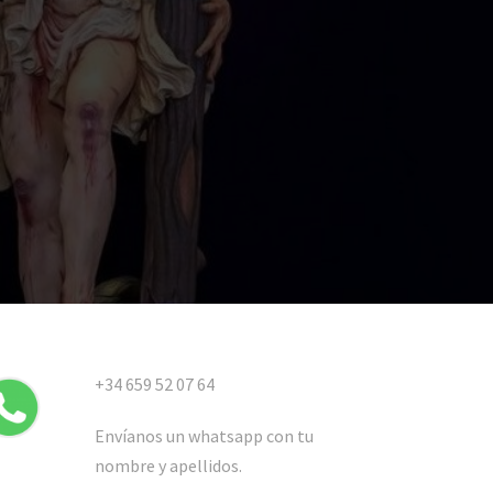
+34 659 52 07 64
Envíanos un whatsapp con tu
nombre y apellidos.