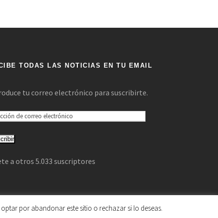
CIBE TODAS LAS NOTICIAS EN TU EMAIL
roduce tu correo electrónico para suscribirte.
cribir
te a otros 5.033 suscriptores
optar por abandonar este sitio o rechazar si lo deseas.