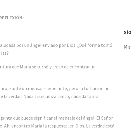
ó
n
d
REFLEXIÓN:
e
c
SÍ
o
 saludada por un ángel enviado por Dios. ¿Qué forma tomó
Mis
r
bras?
r
e
itura que María se turbó y trató de encontrar un
o
.
e
l
sonroje ante un mensaje semejante; pero la turbación no
e
e la verdad. Nada tranquiliza tanto, nada da tanta
c
t
gunta qué puede significar el mensaje del ángel. El Señor
r
o. Ahí encontró María la respuesta, en Dios. La verdad está
ó