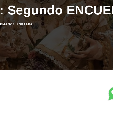
is: Segundo ENCU
ERMANOS
,
PORTADA