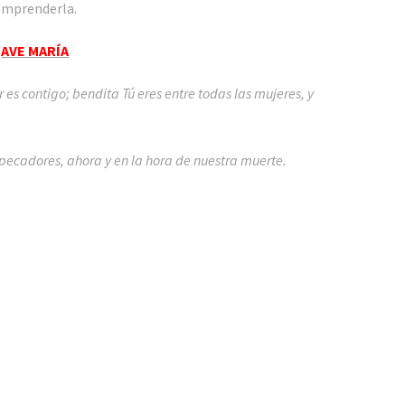
omprenderla.
n
i
AVE MARÍA
c
o
or es contigo; bendita Tú eres entre todas las mujeres, y
 pecadores, ahora y en la hora de nuestra muerte.