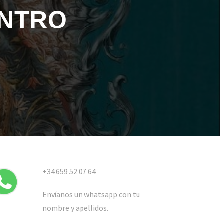
ENTRO
+34 659 52 07 64
Envíanos un whatsapp con tu
nombre y apellidos.