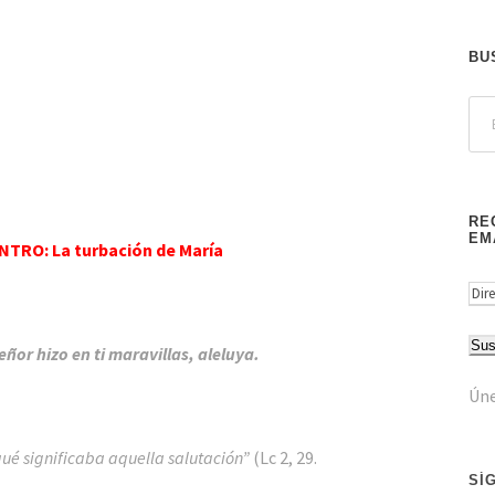
BU
RE
EM
RO: La turbación de María
D
i
Sus
r
ñor hizo en ti maravillas, aleluya.
e
Úne
c
c
 qué significaba aquella salutación”
(Lc 2, 29.
i
SÍ