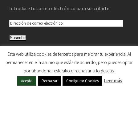
Introduce tu correo electrónico para suscribirte.
D
i
Suscribir
r
e
Únete a otros 5.033 suscriptores
Esta web utiliza cookies de terceros para mejorar tu experiencia. Al
c
permanecer en ella asumo que estás de acuerdo, pero puedes optar
c
por abandonar este sitio o rechazar si lo deseas.
i
HERMANDAD DE NUESTRA SEÑORA DEL SOL © 1997
Leer más
ó
Acepto
Rechazar
Configurar Cookies
- 2020. TODOS LOS DERECHOS RESERVADOS
n
d
e
c
o
r