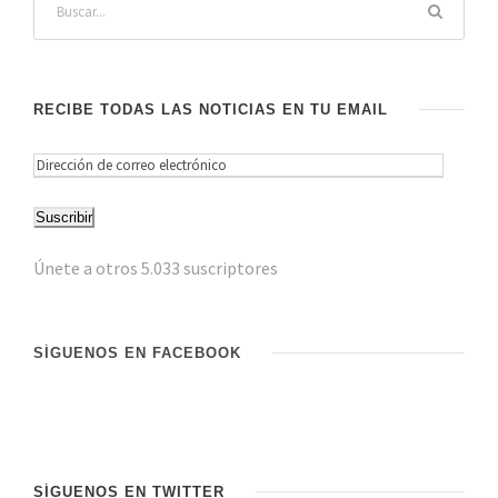
RECIBE TODAS LAS NOTICIAS EN TU EMAIL
D
i
Suscribir
r
e
Únete a otros 5.033 suscriptores
c
c
i
SÍGUENOS EN FACEBOOK
ó
n
d
e
c
SÍGUENOS EN TWITTER