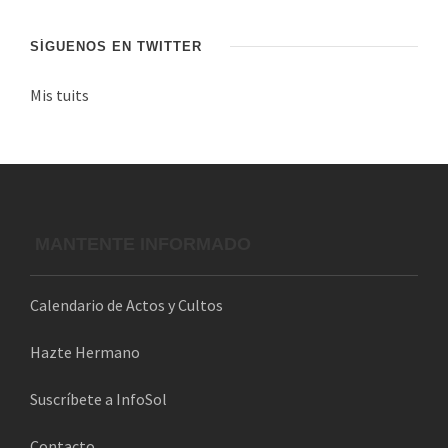
e
c
SÍGUENOS EN TWITTER
o
Mis tuits
r
r
e
o
e
l
MANTENTE INFORMADO
e
c
Calendario de Actos y Cultos
t
r
Hazte Hermano
ó
n
Suscríbete a InfoSol
i
Contacto