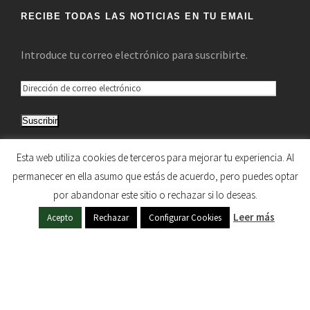
RECIBE TODAS LAS NOTICIAS EN TU EMAIL
Introduce tu correo electrónico para suscribirte.
D
i
Suscribir
r
e
Únete a otros 5.033 suscriptores
Esta web utiliza cookies de terceros para mejorar tu experiencia. Al
c
permanecer en ella asumo que estás de acuerdo, pero puedes optar
c
por abandonar este sitio o rechazar si lo deseas.
i
HERMANDAD DE NUESTRA SEÑORA DEL SOL © 1997
Leer más
ó
Acepto
Rechazar
Configurar Cookies
- 2020. TODOS LOS DERECHOS RESERVADOS
n
d
e
c