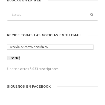
BUSCAR EN LA WEB
RECIBE TODAS LAS NOTICIAS EN TU EMAIL
D
i
Suscribir
r
e
Únete a otros 5.033 suscriptores
c
c
i
SÍGUENOS EN FACEBOOK
ó
n
d