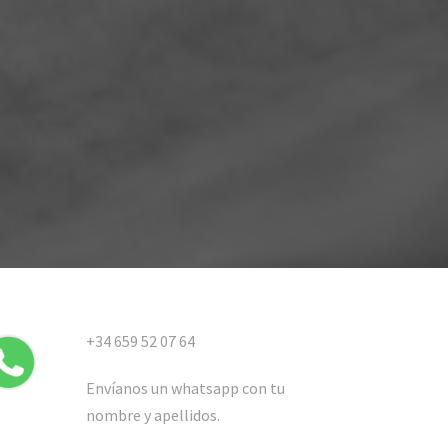
+34 659 52 07 64
Envíanos un whatsapp con tu
nombre y apellidos.