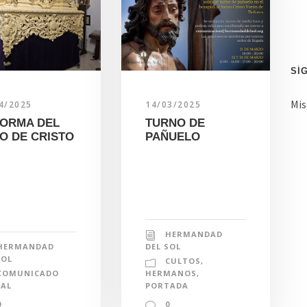
n
d
e
c
SÍ
o
Mis
4/2025
14/03/2025
r
ORMA DEL
TURNO DE
r
O DE CRISTO
PAÑUELO
e
o
e
l
e
HERMANDAD
c
HERMANDAD
DEL SOL
t
SOL
CULTOS
,
r
COMUNICADO
HERMANOS
,
IAL
PORTADA
ó
0
0