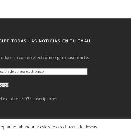
CIBE TODAS LAS NOTICIAS EN TU EMAIL
roduce tu correo electrónico para suscribirte.
cribir
te a otros 5.033 suscriptores
optar por abandonar este sitio o rechazar si lo deseas.