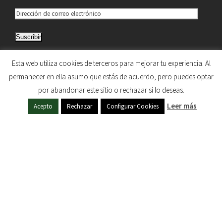
D
i
Suscribir
r
e
Únete a otros 5.033 suscriptores
Esta web utiliza cookies de terceros para mejorar tu experiencia. Al
c
permanecer en ella asumo que estás de acuerdo, pero puedes optar
c
por abandonar este sitio o rechazar si lo deseas.
i
HERMANDAD DE NUESTRA SEÑORA DEL SOL © 1997
Leer más
ó
Acepto
Rechazar
Configurar Cookies
- 2020. TODOS LOS DERECHOS RESERVADOS
n
d
e
c
o
r
r
e