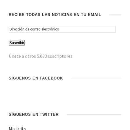
RECIBE TODAS LAS NOTICIAS EN TU EMAIL
D
i
Suscribir
r
e
Únete a otros 5.033 suscriptores
c
c
i
SÍGUENOS EN FACEBOOK
ó
n
d
e
c
SÍGUENOS EN TWITTER
o
Mis tuits