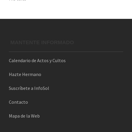
r
r
e
o
e
l
MANTENTE INFORMADO
e
c
Calendario de Actos y Cultos
t
r
Hazte Hermano
ó
n
Suscríbete a InfoSol
i
Contacto
c
o
Mapa de la Web