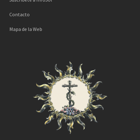
i
Contacto
c
o
Mapa de la Web