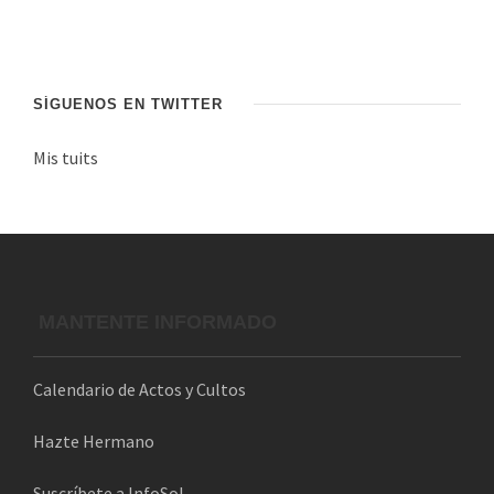
n
d
e
c
SÍGUENOS EN TWITTER
o
Mis tuits
r
r
e
o
e
l
MANTENTE INFORMADO
e
c
Calendario de Actos y Cultos
t
r
Hazte Hermano
ó
n
Suscríbete a InfoSol