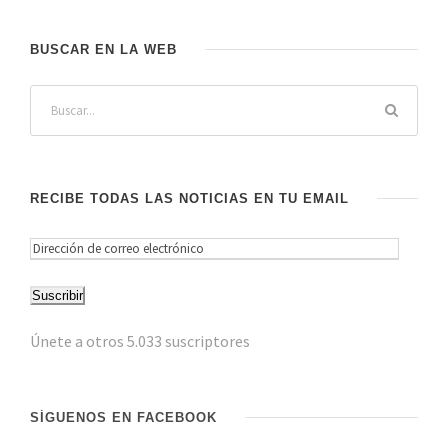
BUSCAR EN LA WEB
RECIBE TODAS LAS NOTICIAS EN TU EMAIL
D
i
Suscribir
r
e
Únete a otros 5.033 suscriptores
c
c
i
SÍGUENOS EN FACEBOOK
ó