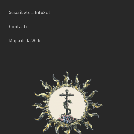
ó
n
Suscríbete a InfoSol
i
Contacto
c
o
Mapa de la Web