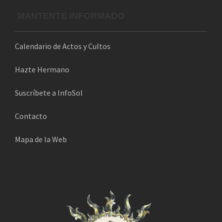
l
MANTENTE INFORMADO
e
c
Calendario de Actos y Cultos
t
r
Hazte Hermano
ó
n
Suscríbete a InfoSol
i
Contacto
c
o
Mapa de la Web