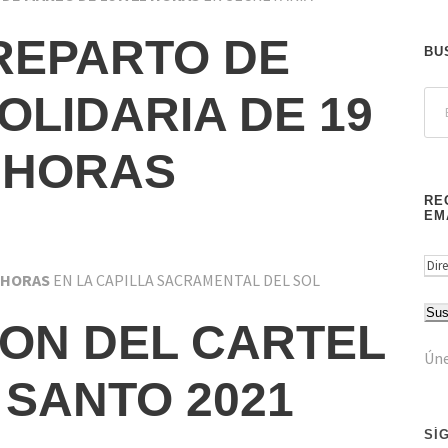
REPARTO DE
BU
OLIDARIA DE 19
1 HORAS
RE
EM
D
O HORAS
EN LA CAPILLA SACRAMENTAL DEL SOL
i
Sus
r
ON DEL CARTEL
e
Úne
c
SANTO 2021
c
i
SÍ