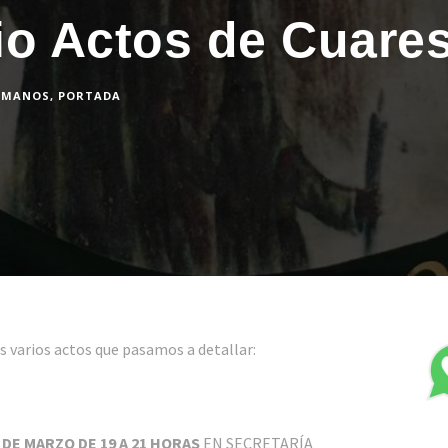
io Actos de Cuare
RMANOS
,
PORTADA
varios actos que pasamos a detallar:
6 DE MARZO
DE 19 A 21 HORAS
EN SECRETARÍA