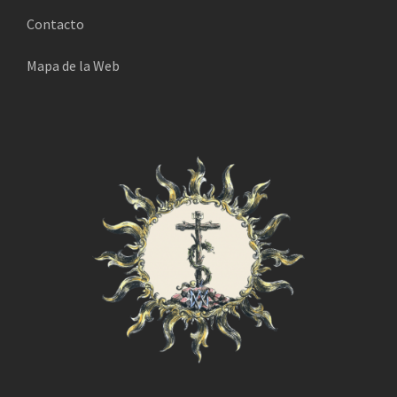
i
Contacto
c
o
Mapa de la Web