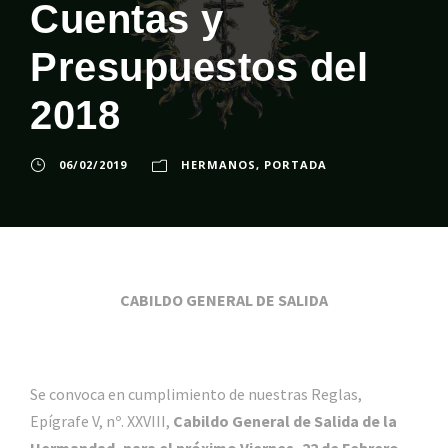
Cuentas y
Presupuestos del
2018
06/02/2019
HERMANOS
,
PORTADA
CABILDO GENERAL DE SALIDA
Se convoca en cumplimiento de nuestras Reglas,
Epígrafe V, nº. XXVIII,
Cabildo General de Salida de la
Hermandad, para el próximo Viernes, 22 de Febrero