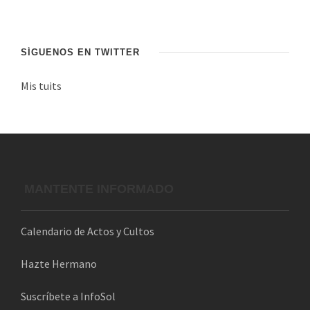
d
e
c
SÍGUENOS EN TWITTER
o
Mis tuits
r
r
e
o
e
l
MANTENTE INFORMADO
e
c
Calendario de Actos y Cultos
t
r
Hazte Hermano
ó
n
Suscríbete a InfoSol