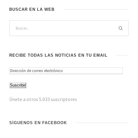
BUSCAR EN LA WEB
RECIBE TODAS LAS NOTICIAS EN TU EMAIL
D
i
Suscribir
r
e
Únete a otros 5.033 suscriptores
c
c
i
SÍGUENOS EN FACEBOOK
ó
n