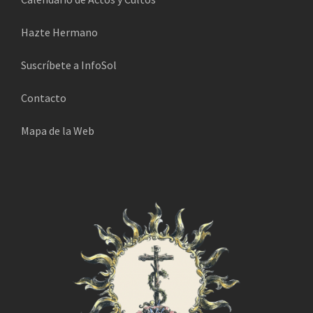
t
r
Hazte Hermano
ó
n
Suscríbete a InfoSol
i
Contacto
c
o
Mapa de la Web