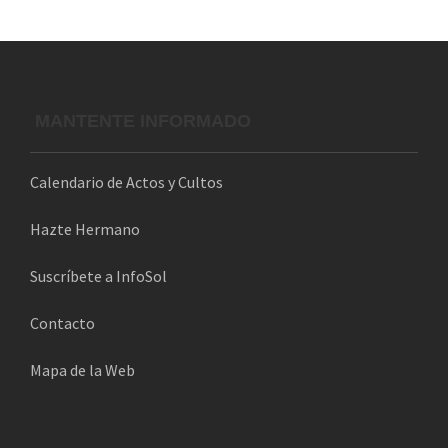
r
e
o
e
l
MANTENTE INFORMADO
e
c
Calendario de Actos y Cultos
t
r
Hazte Hermano
ó
n
Suscríbete a InfoSol
i
Contacto
c
o
Mapa de la Web