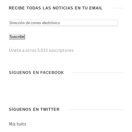
RECIBE TODAS LAS NOTICIAS EN TU EMAIL
D
i
Suscribir
r
e
Únete a otros 5.033 suscriptores
c
c
i
SÍGUENOS EN FACEBOOK
ó
n
d
e
c
SÍGUENOS EN TWITTER
o
Mis tuits
r