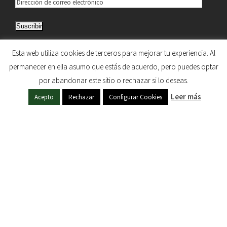
D
i
Suscribir
r
e
Únete a otros 5.033 suscriptores
Esta web utiliza cookies de terceros para mejorar tu experiencia. Al
c
permanecer en ella asumo que estás de acuerdo, pero puedes optar
c
por abandonar este sitio o rechazar si lo deseas.
i
HERMANDAD DE NUESTRA SEÑORA DEL SOL © 1997
Leer más
ó
Acepto
Rechazar
Configurar Cookies
- 2020. TODOS LOS DERECHOS RESERVADOS
n
d
e
c
o
r
r
e
o