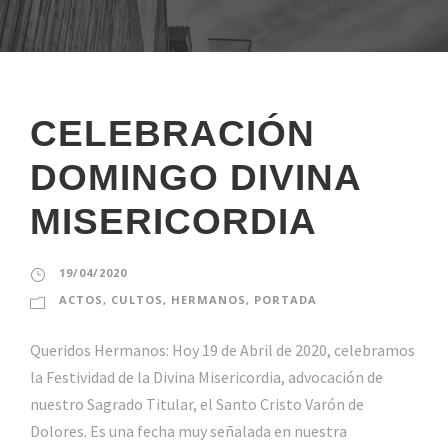
CELEBRACIÓN
DOMINGO DIVINA
MISERICORDIA
19/04/2020
ACTOS
,
CULTOS
,
HERMANOS
,
PORTADA
Queridos Hermanos: Hoy 19 de Abril de 2020, celebramos
la Festividad de la Divina Misericordia, advocación de
nuestro Sagrado Titular, el Santo Cristo Varón de
Dolores. Es una fecha muy señalada en nuestra