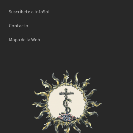
ó
n
Suscríbete a InfoSol
i
Contacto
c
o
Mapa de la Web