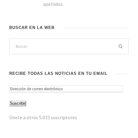
apellidos.
BUSCAR EN LA WEB
RECIBE TODAS LAS NOTICIAS EN TU EMAIL
D
i
Suscribir
r
e
Únete a otros 5.033 suscriptores
c
c
i