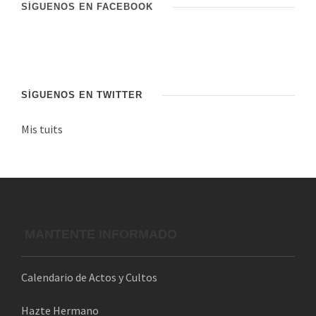
SÍGUENOS EN FACEBOOK
ó
n
d
e
c
SÍGUENOS EN TWITTER
o
Mis tuits
r
r
e
o
e
l
MANTENTE INFORMADO
e
c
Calendario de Actos y Cultos
t
r
Hazte Hermano