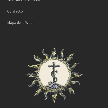
i
Contacto
c
o
Mapa de la Web