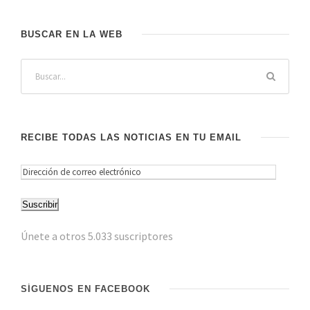
BUSCAR EN LA WEB
RECIBE TODAS LAS NOTICIAS EN TU EMAIL
D
i
Suscribir
r
e
Únete a otros 5.033 suscriptores
c
c
i
SÍGUENOS EN FACEBOOK
ó