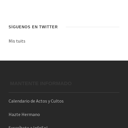
n
d
e
c
SÍGUENOS EN TWITTER
o
Mis tuits
r
r
e
o
e
l
MANTENTE INFORMADO
e
c
Calendario de Actos y Cultos
t
r
Hazte Hermano
ó
n
Suscríbete a InfoSol