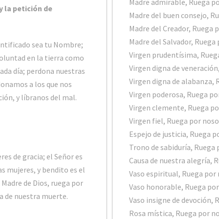
Madre admirable, Ruega p
 la petición de
Madre del buen consejo, R
Madre del Creador, Ruega 
Madre del Salvador, Ruega
santificado sea tu Nombre;
Virgen prudentísima, Rueg
voluntad en la tierra como
Virgen digna de veneración
cada día; perdona nuestras
Virgen digna de alabanza,
onamos a los que nos
Virgen poderosa, Ruega po
ión, y líbranos del mal.
Virgen clemente, Ruega po
Virgen fiel, Ruega por nos
Espejo de justicia, Ruega 
Trono de sabiduría, Ruega
eres de gracia; el Señor es
Causa de nuestra alegría, 
s mujeres, y bendito es el
Vaso espiritual, Ruega por
, Madre de Dios, ruega por
Vaso honorable, Ruega por
ra de nuestra muerte.
Vaso insigne de devoción, 
Rosa mística, Ruega por n