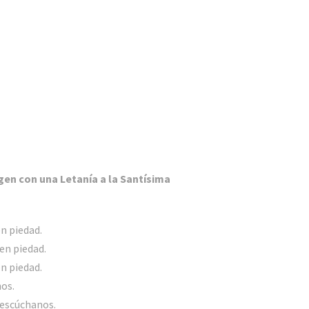
rgen con una Letanía a la Santísima
en piedad.
ten piedad.
en piedad.
nos.
 escúchanos.