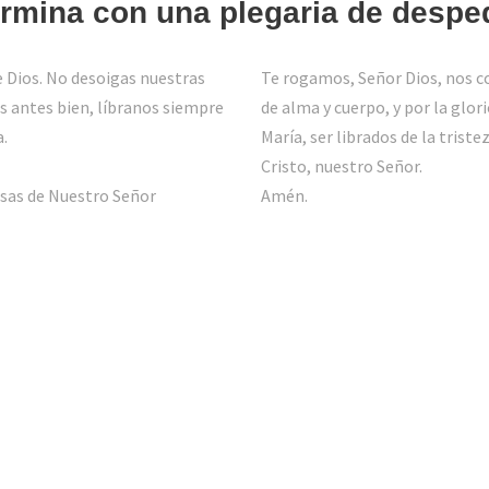
ermina con una plegaria de despe
 Dios. No desoigas nuestras
Te rogamos, Señor Dios, nos co
s antes bien, líbranos siempre
de alma y cuerpo, y por la glor
a.
María, ser librados de la triste
Cristo, nuestro Señor.
sas de Nuestro Señor
Amén.