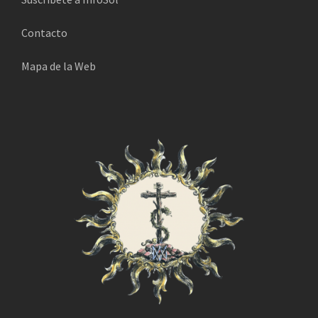
i
Contacto
c
o
Mapa de la Web