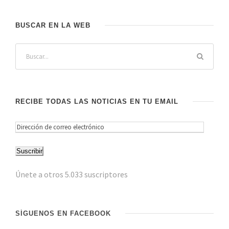
BUSCAR EN LA WEB
RECIBE TODAS LAS NOTICIAS EN TU EMAIL
D
i
Suscribir
r
e
Únete a otros 5.033 suscriptores
c
c
i
SÍGUENOS EN FACEBOOK
ó