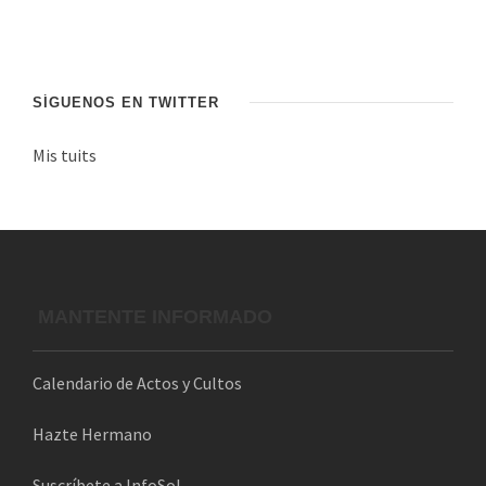
n
d
e
c
SÍGUENOS EN TWITTER
o
Mis tuits
r
r
e
o
e
l
MANTENTE INFORMADO
e
c
Calendario de Actos y Cultos
t
r
Hazte Hermano
ó
n
Suscríbete a InfoSol