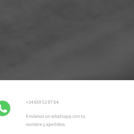
+34 659 52 07 64
Envíanos un whatsapp con tu
nombre y apellidos.