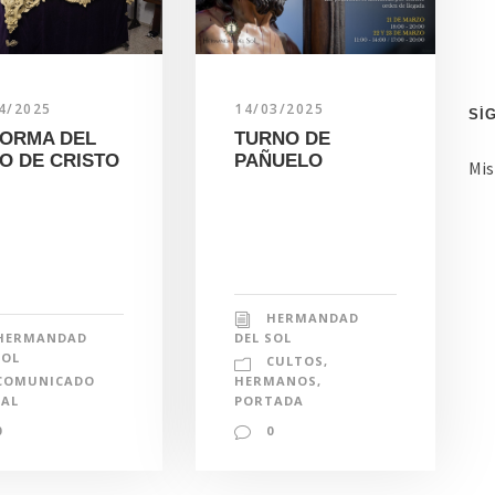
n
d
e
4/2025
14/03/2025
c
SÍ
ORMA DEL
TURNO DE
o
O DE CRISTO
PAÑUELO
Mis
r
r
e
o
e
HERMANDAD
l
HERMANDAD
DEL SOL
e
SOL
CULTOS
,
c
COMUNICADO
HERMANOS
,
IAL
PORTADA
t
0
0
r
ó