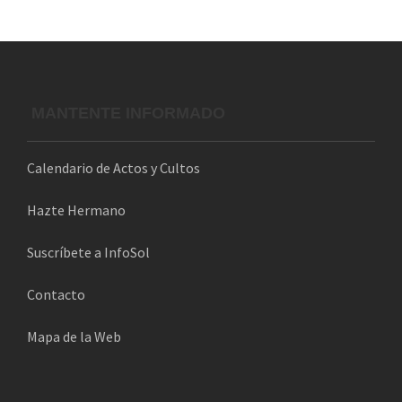
r
e
o
e
l
MANTENTE INFORMADO
e
c
Calendario de Actos y Cultos
t
r
Hazte Hermano
ó
n
Suscríbete a InfoSol
i
Contacto
c
o
Mapa de la Web