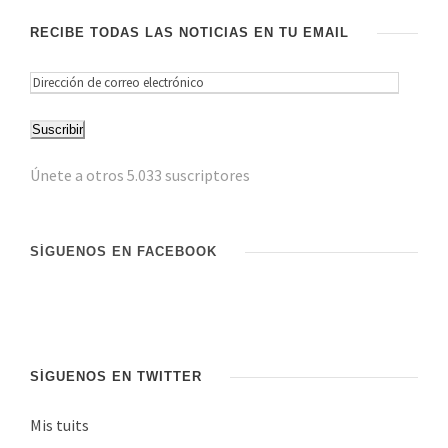
RECIBE TODAS LAS NOTICIAS EN TU EMAIL
D
i
Suscribir
r
e
Únete a otros 5.033 suscriptores
c
c
i
SÍGUENOS EN FACEBOOK
ó
n
d
e
c
SÍGUENOS EN TWITTER
o
Mis tuits
r