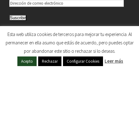
D
i
Suscribir
r
e
Únete a otros 5.033 suscriptores
Esta web utiliza cookies de terceros para mejorar tu experiencia. Al
c
permanecer en ella asumo que estás de acuerdo, pero puedes optar
c
por abandonar este sitio o rechazar si lo deseas.
i
HERMANDAD DE NUESTRA SEÑORA DEL SOL © 1997
Leer más
ó
Acepto
Rechazar
Configurar Cookies
- 2020. TODOS LOS DERECHOS RESERVADOS
n
d
e
c
o
r
r
e
o