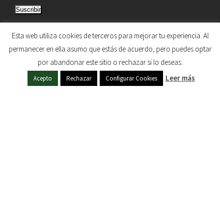
Suscribir
r
e
Únete a otros 5.033 suscriptores
Esta web utiliza cookies de terceros para mejorar tu experiencia. Al
c
permanecer en ella asumo que estás de acuerdo, pero puedes optar
c
por abandonar este sitio o rechazar si lo deseas.
i
HERMANDAD DE NUESTRA SEÑORA DEL SOL © 1997
Leer más
ó
Acepto
Rechazar
Configurar Cookies
- 2020. TODOS LOS DERECHOS RESERVADOS
n
d
e
c
o
r
r
e
o
e