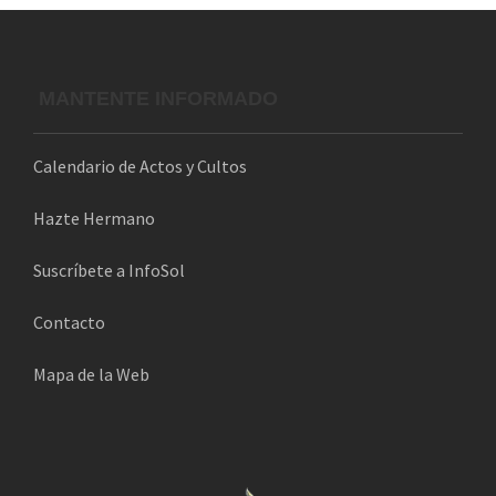
o
e
l
MANTENTE INFORMADO
e
c
Calendario de Actos y Cultos
t
r
Hazte Hermano
ó
n
Suscríbete a InfoSol
i
Contacto
c
o
Mapa de la Web