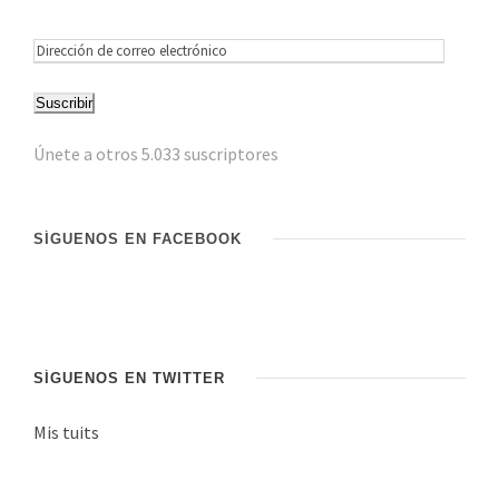
D
i
Suscribir
r
e
Únete a otros 5.033 suscriptores
c
c
i
SÍGUENOS EN FACEBOOK
ó
n
d
e
c
SÍGUENOS EN TWITTER
o
Mis tuits
r
r
e