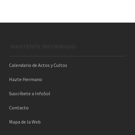
i
e
b
s
E
ú
t
v
s
a
MANTENTE INFORMADO
e
q
s
n
u
Calendario de Actos y Cultos
d
t
e
e
Hazte Hermano
E
o
d
Suscríbete a InfoSol
v
s
Contacto
a
e
Mapa de la Web
y
n