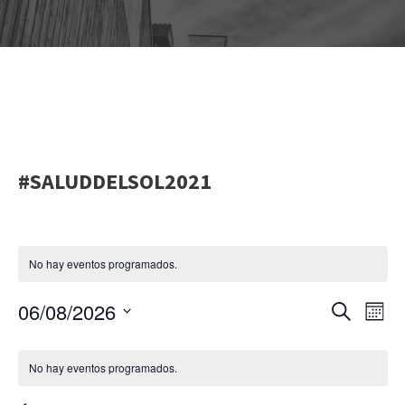
Even
#SALUDDELSOL2021
No hay eventos programados.
06/08/2026
N
N
B
M
u
S
e
s
a
C
a
s
e
c
No hay eventos programados.
a
v
l
a
r