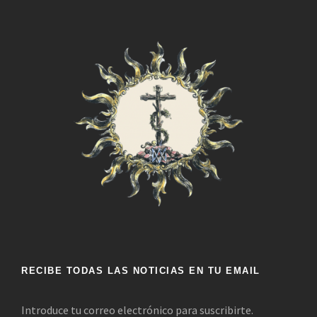
v
t
i
o
s
t
a
s
d
e
RECIBE TODAS LAS NOTICIAS EN TU EMAIL
E
Introduce tu correo electrónico para suscribirte.