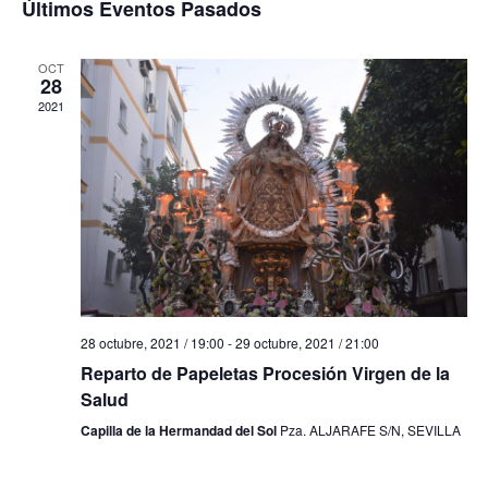
v
Últimos Eventos Pasados
e
e
c
l
e
c
OCT
g
28
e
g
i
2021
a
o
n
a
n
c
a
d
c
i
r
f
a
i
ó
e
c
r
ó
n
h
28 octubre, 2021 / 19:00
-
29 octubre, 2021 / 21:00
d
i
n
a
Reparto de Papeletas Procesión Virgen de la
.
Salud
e
o
d
Capilla de la Hermandad del Sol
Pza. ALJARAFE S/N, SEVILLA
v
d
e