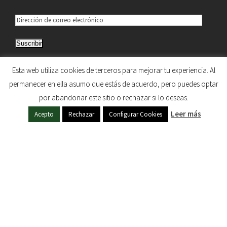
v
D
e
i
n
Suscribir
r
e
Únete a otros 5.033 suscriptores
t
Esta web utiliza cookies de terceros para mejorar tu experiencia. Al
c
permanecer en ella asumo que estás de acuerdo, pero puedes optar
c
o
por abandonar este sitio o rechazar si lo deseas.
i
HERMANDAD DE NUESTRA SEÑORA DEL SOL © 1997
Leer más
ó
Acepto
Rechazar
Configurar Cookies
s
- 2020. TODOS LOS DERECHOS RESERVADOS
n
d
e
c
o
r
r
e