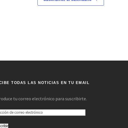
ó
n
d
e
v
i
s
CIBE TODAS LAS NOTICIAS EN TU EMAIL
t
roduce tu correo electrónico para suscribirte.
a
s
cribir