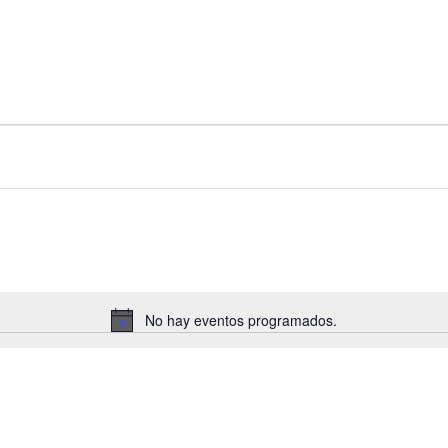
No hay eventos programados.
A
v
i
s
o