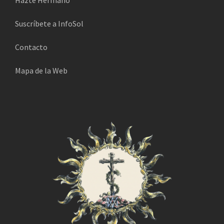
ó
n
Suscríbete a InfoSol
i
Contacto
c
o
Mapa de la Web