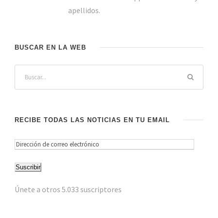
apellidos.
BUSCAR EN LA WEB
RECIBE TODAS LAS NOTICIAS EN TU EMAIL
D
i
Suscribir
r
e
Únete a otros 5.033 suscriptores
c
c