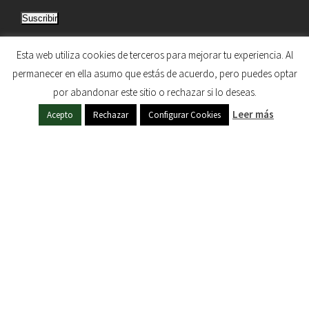
i
Suscribir
r
e
Únete a otros 5.033 suscriptores
Esta web utiliza cookies de terceros para mejorar tu experiencia. Al
c
permanecer en ella asumo que estás de acuerdo, pero puedes optar
c
por abandonar este sitio o rechazar si lo deseas.
i
HERMANDAD DE NUESTRA SEÑORA DEL SOL © 1997
Leer más
ó
Acepto
Rechazar
Configurar Cookies
- 2020. TODOS LOS DERECHOS RESERVADOS
n
d
e
c
o
r
r
e
o
e