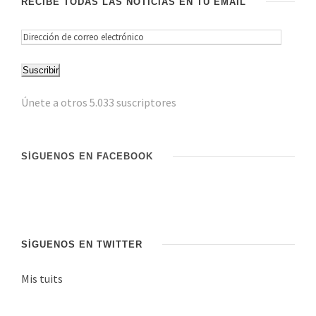
RECIBE TODAS LAS NOTICIAS EN TU EMAIL
D
i
Suscribir
r
e
Únete a otros 5.033 suscriptores
c
c
i
SÍGUENOS EN FACEBOOK
ó
n
d
e
c
SÍGUENOS EN TWITTER
o
Mis tuits
r
r