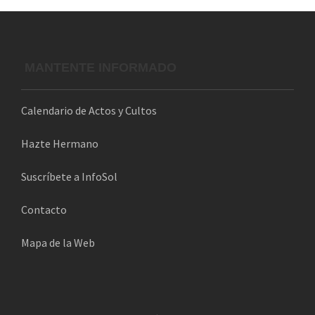
e
o
e
l
MANTENTE INFORMADO
e
c
Calendario de Actos y Cultos
t
r
Hazte Hermano
ó
n
Suscríbete a InfoSol
i
Contacto
c
o
Mapa de la Web