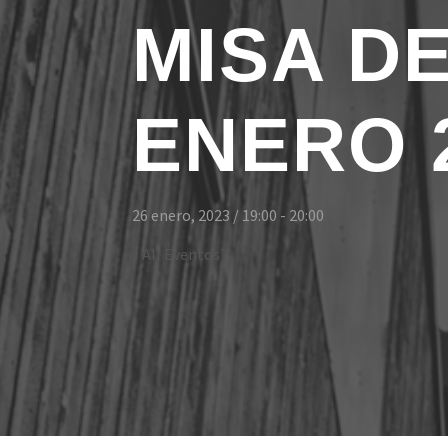
MISA D
ENERO 
26 enero, 2023 / 19:00
-
20:00
« All Eventos