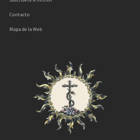
i
Contacto
c
o
Mapa de la Web