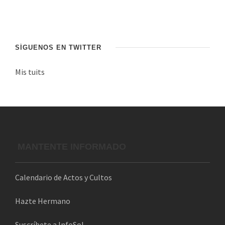
n
d
e
c
SÍGUENOS EN TWITTER
o
Mis tuits
r
r
e
o
e
l
MANTENTE INFORMADO
e
c
Calendario de Actos y Cultos
t
r
Hazte Hermano
ó
n
Suscríbete a InfoSol