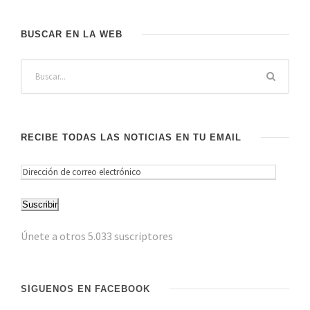
BUSCAR EN LA WEB
RECIBE TODAS LAS NOTICIAS EN TU EMAIL
D
i
Suscribir
r
e
Únete a otros 5.033 suscriptores
c
c
i
SÍGUENOS EN FACEBOOK
ó