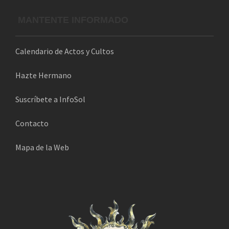
e
l
MANTENTE INFORMADO
e
c
Calendario de Actos y Cultos
t
r
Hazte Hermano
ó
n
Suscríbete a InfoSol
i
Contacto
c
o
Mapa de la Web