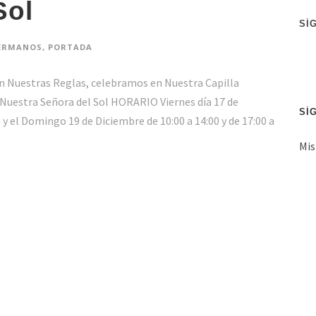
Sol
i
SÍ
ó
ERMANOS
,
PORTADA
n
d
an Nuestras Reglas, celebramos en Nuestra Capilla
e
Nuestra Señora del Sol HORARIO Viernes día 17 de
c
SÍ
 y el Domingo 19 de Diciembre de 10:00 a 14:00 y de 17:00 a
o
Mis
r
r
e
o
e
l
e
c
t