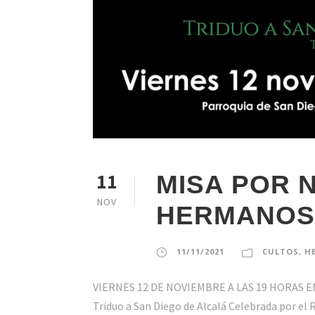
11
MISA POR 
NOV
HERMANOS
11/11/2021
CULTOS
,
H
VIERNES 12 DE NOVIEMBRE A LAS 19 HORAS EN 
Triduo a San Diego de Alcalá Celebrada por el R