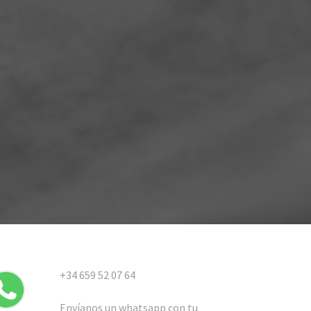
+34 659 52 07 64
Envíanos un whatsapp con tu