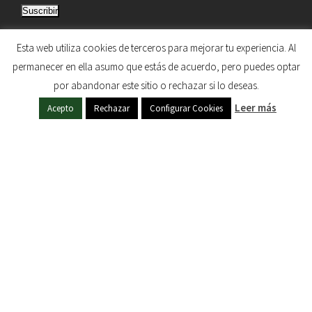
Suscribir
r
e
Únete a otros 5.033 suscriptores
Esta web utiliza cookies de terceros para mejorar tu experiencia. Al
c
permanecer en ella asumo que estás de acuerdo, pero puedes optar
c
por abandonar este sitio o rechazar si lo deseas.
i
HERMANDAD DE NUESTRA SEÑORA DEL SOL © 1997
Leer más
ó
Acepto
Rechazar
Configurar Cookies
- 2020. TODOS LOS DERECHOS RESERVADOS
n
d
e
c
o
r
r
e
o
e