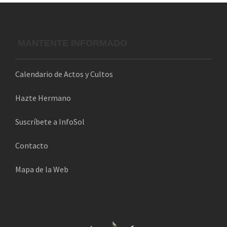
o
e
l
MANTENTE INFORMADO
e
c
Calendario de Actos y Cultos
t
r
Hazte Hermano
ó
n
Suscríbete a InfoSol
i
Contacto
c
o
Mapa de la Web