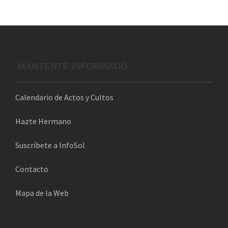
r
e
o
e
l
MANTENTE INFORMADO
e
c
Calendario de Actos y Cultos
t
r
Hazte Hermano
ó
n
Suscríbete a InfoSol
i
Contacto
c
o
Mapa de la Web