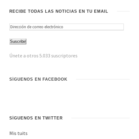
RECIBE TODAS LAS NOTICIAS EN TU EMAIL
D
i
Suscribir
r
e
Únete a otros 5.033 suscriptores
c
c
i
SÍGUENOS EN FACEBOOK
ó
n
d
e
c
SÍGUENOS EN TWITTER
o
Mis tuits
r