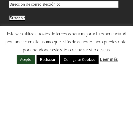
D
i
Suscribir
r
e
Únete a otros 5.033 suscriptores
Esta web utiliza cookies de terceros para mejorar tu experiencia. Al
c
permanecer en ella asumo que estás de acuerdo, pero puedes optar
c
por abandonar este sitio o rechazar si lo deseas.
i
HERMANDAD DE NUESTRA SEÑORA DEL SOL © 1997
Leer más
ó
Acepto
Rechazar
Configurar Cookies
- 2020. TODOS LOS DERECHOS RESERVADOS
n
d
e
c
o
r
r
e
o