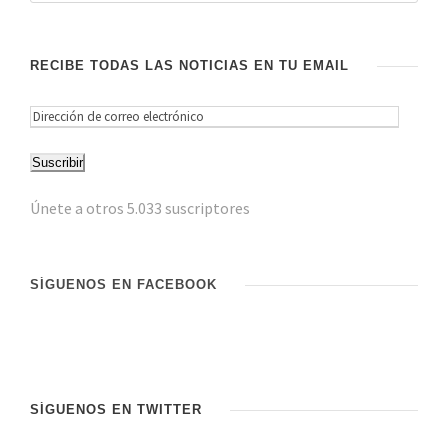
RECIBE TODAS LAS NOTICIAS EN TU EMAIL
D
i
Suscribir
r
e
Únete a otros 5.033 suscriptores
c
c
i
SÍGUENOS EN FACEBOOK
ó
n
d
e
c
SÍGUENOS EN TWITTER
o