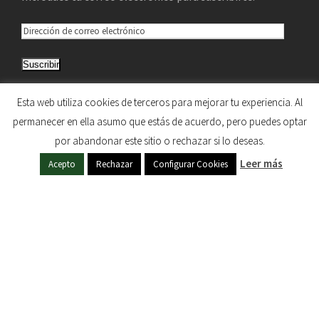
D
i
Suscribir
r
e
Únete a otros 5.033 suscriptores
Esta web utiliza cookies de terceros para mejorar tu experiencia. Al
c
permanecer en ella asumo que estás de acuerdo, pero puedes optar
c
por abandonar este sitio o rechazar si lo deseas.
i
HERMANDAD DE NUESTRA SEÑORA DEL SOL © 1997
Leer más
ó
Acepto
Rechazar
Configurar Cookies
- 2020. TODOS LOS DERECHOS RESERVADOS
n
d
e
c
o
r
r
e