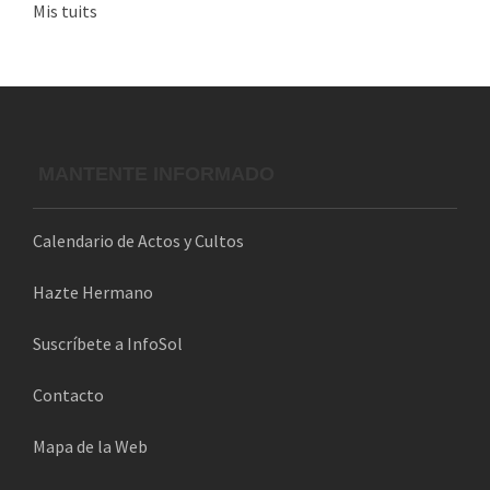
Mis tuits
r
r
e
o
e
l
MANTENTE INFORMADO
e
c
Calendario de Actos y Cultos
t
r
Hazte Hermano
ó
n
Suscríbete a InfoSol
i
Contacto
c
o
Mapa de la Web