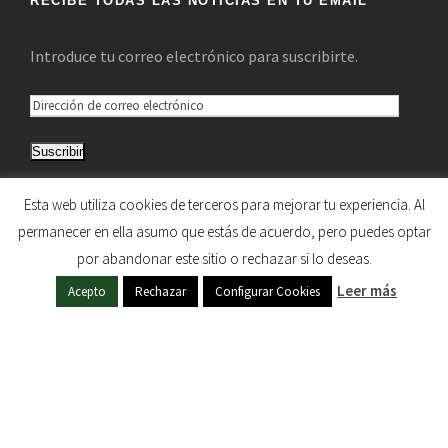
RECIBE TODAS LAS NOTICIAS EN TU EMAIL
Introduce tu correo electrónico para suscribirte.
D
i
Suscribir
r
e
Únete a otros 5.033 suscriptores
Esta web utiliza cookies de terceros para mejorar tu experiencia. Al
c
permanecer en ella asumo que estás de acuerdo, pero puedes optar
c
por abandonar este sitio o rechazar si lo deseas.
i
HERMANDAD DE NUESTRA SEÑORA DEL SOL © 1997
Leer más
ó
Acepto
Rechazar
Configurar Cookies
- 2020. TODOS LOS DERECHOS RESERVADOS
n
d
e
c
o