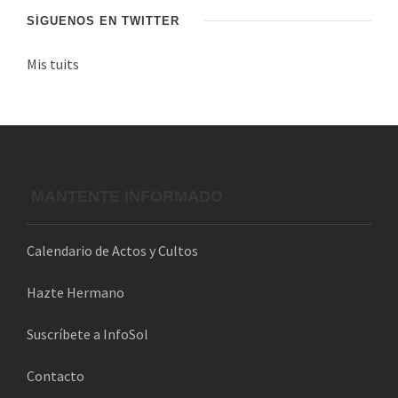
c
SÍGUENOS EN TWITTER
o
Mis tuits
r
r
e
o
e
l
MANTENTE INFORMADO
e
c
Calendario de Actos y Cultos
t
r
Hazte Hermano
ó
n
Suscríbete a InfoSol
i
Contacto
c