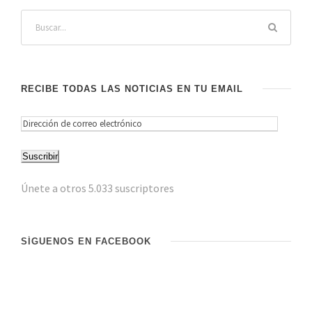
RECIBE TODAS LAS NOTICIAS EN TU EMAIL
D
i
Suscribir
r
e
Únete a otros 5.033 suscriptores
c
c
i
SÍGUENOS EN FACEBOOK
ó
n
d
e