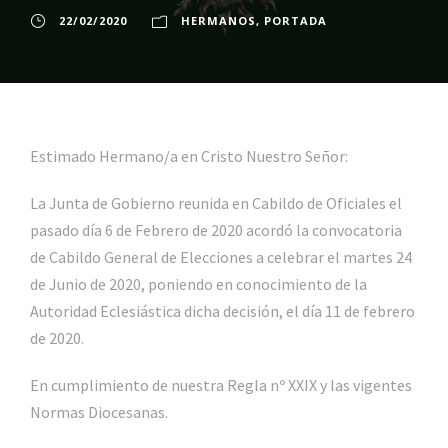
22/02/2020
HERMANOS
,
PORTADA
Estimado Hermano/a en Cristo Nuestro Señor:
La Junta de Gobierno reunida en Cabildo de Oficiales el
pasado día 6 de Febrero de 2020 acordó la convocatoria
de Cabildo General de Elecciones a celebrar el martes 24
de Junio de 2020, poniendo en conocimiento de la
Autoridad Eclesiástica dicha decisión, el día 11 de febrero
de 2020.
En cumplimiento de nuestra Regla nº XXIX y las vigentes
Normas Diocesanas.