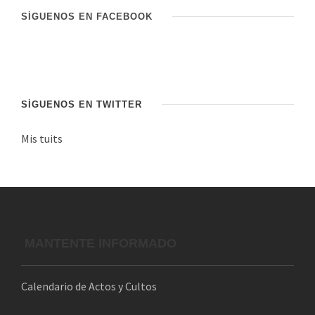
i
SÍGUENOS EN FACEBOOK
ó
n
d
e
c
SÍGUENOS EN TWITTER
o
Mis tuits
r
r
e
o
e
l
MANTENTE INFORMADO
e
c
Calendario de Actos y Cultos
t
r