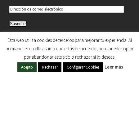
D
i
Suscribir
r
e
Únete a otros 5.033 suscriptores
Esta web utiliza cookies de terceros para mejorar tu experiencia. Al
c
permanecer en ella asumo que estás de acuerdo, pero puedes optar
c
por abandonar este sitio o rechazar si lo deseas.
i
HERMANDAD DE NUESTRA SEÑORA DEL SOL © 1997
ó
Leer más
Acepto
Rechazar
Configurar Cookies
- 2020. TODOS LOS DERECHOS RESERVADOS
n
d
e
c
o
r
r
e