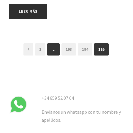
LEER MÁS
1
…
193
194
195
+34 659 52 07 64
Envíanos un whatsapp con tu nombre y
apellidos.