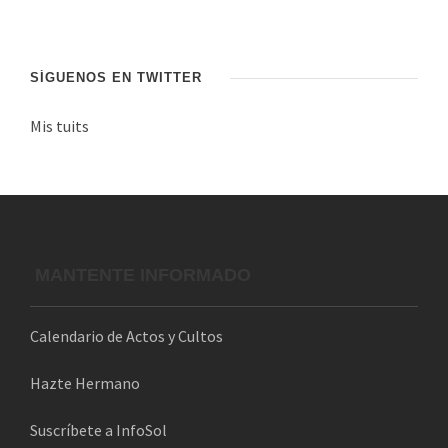
d
e
c
SÍGUENOS EN TWITTER
o
Mis tuits
r
r
e
o
e
l
MANTENTE INFORMADO
e
c
Calendario de Actos y Cultos
t
r
Hazte Hermano
ó
n
Suscríbete a InfoSol