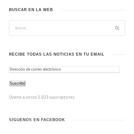
BUSCAR EN LA WEB
RECIBE TODAS LAS NOTICIAS EN TU EMAIL
D
i
Suscribir
r
e
Únete a otros 5.033 suscriptores
c
c
i
SÍGUENOS EN FACEBOOK
ó
n