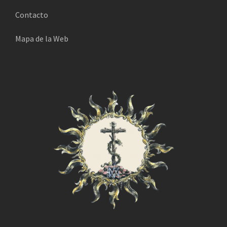
i
Contacto
c
o
Mapa de la Web