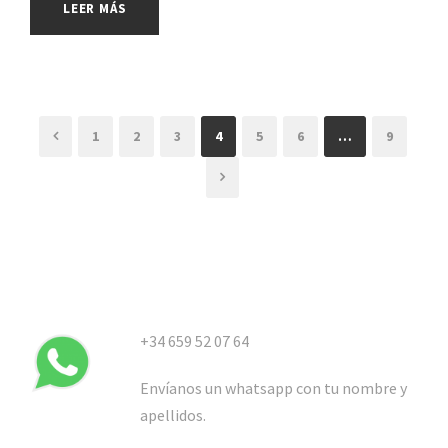
LEER MÁS
1
2
3
4
5
6
…
9
+34 659 52 07 64
Envíanos un whatsapp con tu nombre y
apellidos.