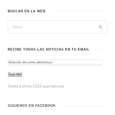
BUSCAR EN LA WEB
RECIBE TODAS LAS NOTICIAS EN TU EMAIL
D
i
Suscribir
r
e
Únete a otros 5.033 suscriptores
c
c
i
SÍGUENOS EN FACEBOOK
ó