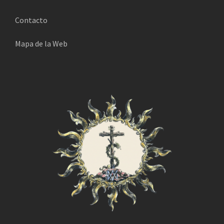
i
Contacto
c
o
Mapa de la Web