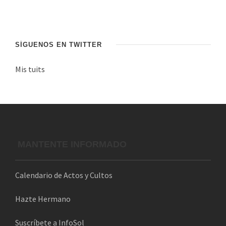
n
d
e
c
SÍGUENOS EN TWITTER
o
Mis tuits
r
r
e
o
e
l
MANTENTE INFORMADO
e
c
Calendario de Actos y Cultos
t
r
Hazte Hermano
ó
n
Suscríbete a InfoSol