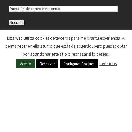
D
i
Suscribir
r
e
Únete a otros 5.033 suscriptores
Esta web utiliza cookies de terceros para mejorar tu experiencia. Al
c
permanecer en ella asumo que estás de acuerdo, pero puedes optar
c
por abandonar este sitio o rechazar si lo deseas.
i
HERMANDAD DE NUESTRA SEÑORA DEL SOL © 1997
ó
Leer más
Acepto
Rechazar
Configurar Cookies
- 2020. TODOS LOS DERECHOS RESERVADOS
n
d
e
c
o
r
r
e