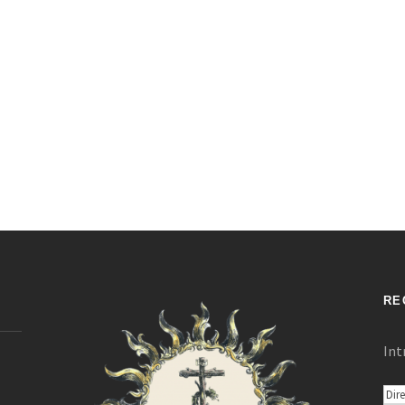
RE
Int
D