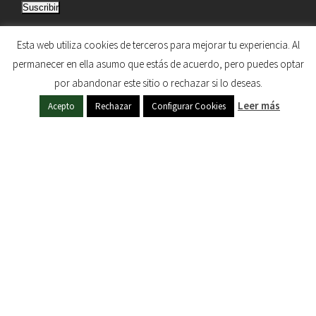
Suscribir
r
e
Únete a otros 5.033 suscriptores
Esta web utiliza cookies de terceros para mejorar tu experiencia. Al
c
permanecer en ella asumo que estás de acuerdo, pero puedes optar
c
por abandonar este sitio o rechazar si lo deseas.
i
HERMANDAD DE NUESTRA SEÑORA DEL SOL © 1997
ó
Leer más
Acepto
Rechazar
Configurar Cookies
- 2020. TODOS LOS DERECHOS RESERVADOS
n
d
e
c
o
r
r
e
o
e
l