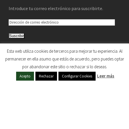
Introduce tu correo electrónico para suscribirte.
D
i
Suscribir
r
e
Únete a otros 5.033 suscriptores
Esta web utiliza cookies de terceros para mejorar tu experiencia. Al
c
permanecer en ella asumo que estás de acuerdo, pero puedes optar
c
por abandonar este sitio o rechazar si lo deseas.
i
HERMANDAD DE NUESTRA SEÑORA DEL SOL © 1997
ó
Leer más
Acepto
Rechazar
Configurar Cookies
- 2020. TODOS LOS DERECHOS RESERVADOS
n
d
e
c
o
r